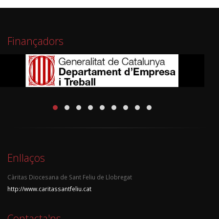
Finançadors
Enllaços
Càritas Diocesana de Sant Feliu de Llobregat
http://www.caritassantfeliu.cat
Contacta'ns