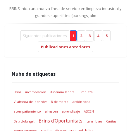
BRINS inicia una nueva línea de servicio en limpieza industrial y
grandes superfícies (pàrkings, alm
Siguientes publicaciones
1
2
3
4
5
Publicaciones anteriores
Nube de etiquetas
Brins
incorporación
itinerario laboral
limpieza
Vilafranca del penedes
8 de marzo
acción social
acompañamiento
almacen
aprendizaje
ASCEN
Brins d'Oportunitats
Baix Llobregat
canal blau
Cáritas
caritas diocesana sant feliu