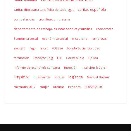
caritas cataluña
caritas española
cáritas diocesana sant Feliu de LLobregat
competencias
cronificacion precaria
departamento de trabajo, asuntos sociales y familias
economato
Economía social
económica social
eliseu oriol
empresas
exclusió
fegp
feicat
FOESSA
Fondo Social Europeo
formación
Francesc Roig
FSE
Garraf al dia
Gèlida
informe de economía solidaria
inserción
inserción laboral
limpieza
logística
lluis Barnes
locales
Manuel Breton
memoria 2017
mujer
oficinas
Penedès
POISES2020