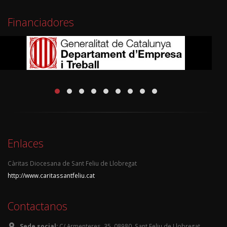
Financiadores
Enlaces
Càritas Diocesana de Sant Feliu de Llobregat
http://www.caritassantfeliu.cat
Contactanos
Sede social:
C/ Armenteres, 35, 08980, Sant Feliu de Llobregat