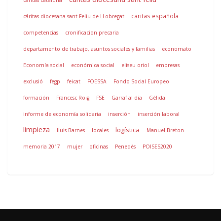
caritas cataluña
caritas española
cáritas diocesana sant Feliu de LLobregat
competencias
cronificacion precaria
departamento de trabajo, asuntos sociales y familias
economato
Economía social
económica social
eliseu oriol
empresas
exclusió
fegp
feicat
FOESSA
Fondo Social Europeo
formación
Francesc Roig
FSE
Garraf al dia
Gèlida
informe de economía solidaria
inserción
inserción laboral
limpieza
logística
lluis Barnes
locales
Manuel Breton
memoria 2017
mujer
oficinas
Penedès
POISES2020