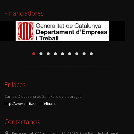
Financiadores
Enlaces
Càritas Diocesana de Sant Feliu de Llobregat
http://www.caritassantfeliu.cat
Contactanos
Sede social:
C/ Armenteres, 35, 08980, Sant Feliu de Llobregat