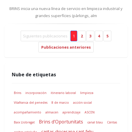
BRINS inicia una nueva línea de servicio en limpieza industrial y
grandes superfícies (pàrkings, alm
Siguientes publicaciones
1
2
3
4
5
Publicaciones anteriores
Nube de etiquetas
Brins
incorporación
itinerario laboral
limpieza
Vilafranca del penedes
8 de marzo
acción social
acompañamiento
almacen
aprendizaje
ASCEN
Brins d'Oportunitats
Baix Llobregat
canal blau
Cáritas
caritas diocesana sant feliu