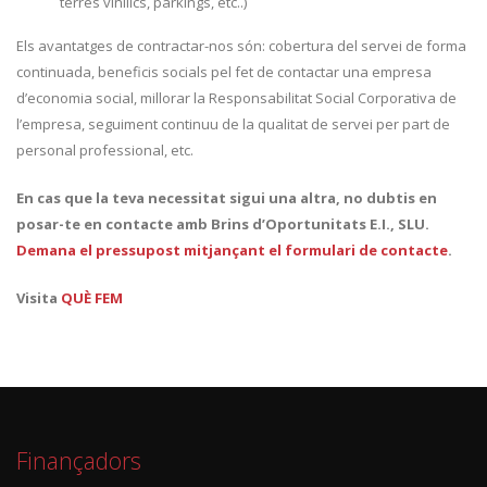
terres vinílics, pàrkings, etc..)
Els avantatges de contractar-nos són: cobertura del servei de forma
continuada, beneficis socials pel fet de contactar una empresa
d’economia social, millorar la Responsabilitat Social Corporativa de
l’empresa, seguiment continuu de la qualitat de servei per part de
personal professional, etc.
En cas que la teva necessitat sigui una altra, no dubtis en
posar-te en contacte amb Brins d’Oportunitats E.I., SLU.
Demana el pressupost mitjançant el formulari de contacte
.
Visita
QUÈ FEM
Finançadors