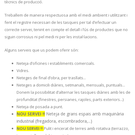
tècnics de producció.
Treballem de manera respectuosa amb el medi ambient i utilitzant i
fent el registre necessari de les tasques per tal d’efectuar un
correcte servei, tenint en compte el detall i l’ús de productes que no
siguin corrosius ni pel medi ni per les instal·lacions.
Alguns serveis que us podem oferir són:
Neteja d’oficines i establiments comercials.
Vidres.
Neteges de final d’obra, per trasllats...
Neteges a domicili diàries, setmanals, mensuals, puntuals...
Donem la possibilitat d’alternar les tasques diàries amb les de
profunditat (finestres, persianes, rajoles, parts exteriors...)
Neteja de posada a punt.
NOU SERVEI !!
Neteja de grans espais amb maquinària
industrial (fregadora, escombradora,...)
NOU SERVEI !!
Pulit i encerat de terres amb rotativa (terrazzo,