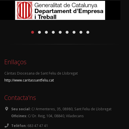
Enllaços
Càritas Diocesana de Sant Feliu de Llobregat
http://www.caritassantfeliu.cat
Contacta'ns
Seu social:
C/ Armenteres, 35, 08980, Sant Feliu de Llobregat
Oficines:
C/ Dr. Reig, 104, 08840, Viladecans
Telèfon:
683 47 47 41