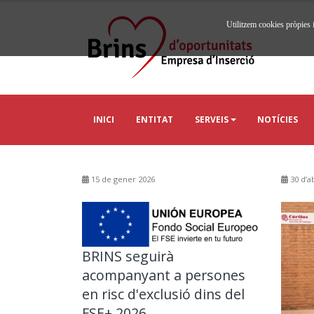
Utilitzem cookies pròpies i
INICI
ENTITAT
SERVEIS
NOTÍCIES
15 de gener 2026
30 d’ab
BRINS seguirà
acompanyant a persones
en risc d'exclusió dins del
FSE+ 2026