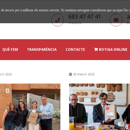
 de tercers per a millorar els nostres serveis. Si continua navegant considerem que accepta l'ús
683 47 47 41
a
Truca'ns
En
QUÈ FEM
TRANSPARÈNCIA
CONTACTE
BOTIGA ONLINE
ril 2025
30 d’abril 2025