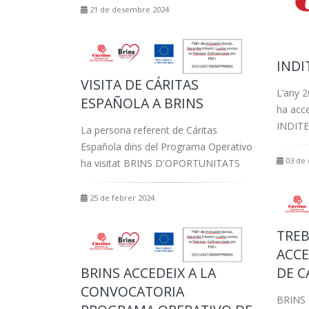
21 de desembre 2024
INDI
VISITA DE CÁRITAS
L’any 
ESPAÑOLA A BRINS
ha acc
INDITEX
La persona referent de Cáritas
Española dins del Programa Operativo
03 de
ha visitat BRINS D'OPORTUNITATS
25 de febrer 2024
TREB
ACCE
BRINS ACCEDEIX A LA
DE C
CONVOCATORIA
BRINS 