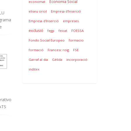
Economia Social
economat
eliseu oriol
Empresa d'Inserció
LU
ograma
Empresa d'Inserció
empreses
e
exclusió
fegp
feicat
FOESSA
Fondo Social Europeo
formacio
formació
Francesc roig
FSE
Garraf al dia
Gèlida
incorporació
inditex
rativo
ATS