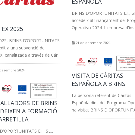
ESPAÑOLA
BRINS D'OPORTUNITATS E.I., S
accedeix al finançament del Pr
Operativo 2024. L'empresa d'ins
TEX 2025
2025, BRINS D’OPORTUNITATS
21 de desembre 2024
edit a una subvenció de
, canalitzada a través de Cári
 desembre 2024
VISITA DE CÁRITAS
ESPAÑOLA A BRINS
La persona referent de Cáritas
ALLADORS DE BRINS
Española dins del Programa Ope
DEIXEN A FORMACIÓ
ha visitat BRINS D'OPORTUNIT
ARRETILLA
D'OPORTUNITATS E.I., SLU