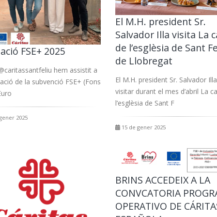
El M.H. president Sr.
Salvador Illa visita La 
de l’esglèsia de Sant Fe
ació FSE+ 2025
de Llobregat
@caritassantfeliu hem assistit a
El M.H. president Sr. Salvador Ill
ació de la subvenció FSE+ (Fons
visitar durant el mes d’abril La c
Euro
l’esglèsia de Sant F
gener 2025
15 de gener 2025
BRINS ACCEDEIX A LA
CONVCATORIA PROGR
OPERATIVO DE CÁRITA