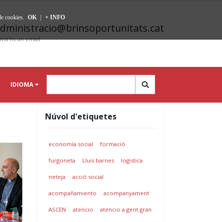
 de cookies.
OK
|
+ INFO
dministracio@brinsoportunitats.cat
via'ns un email
IDIOMA
Núvol d'etiquetes
economía social
formació
furgoneta
Lluis barnes
logistica
neteja
acció social
acompañamiento
acompanyament
ASCEN
atencio
atencio a gent gran