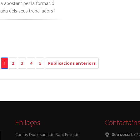
a apostant per la formació
ada dels seus treballadors i
1
2
3
4
5
Publicacions anteriors
Enllaços
Contacta'n
Càritas Diocesana de Sant Feliu de
Seu social:
C/ 