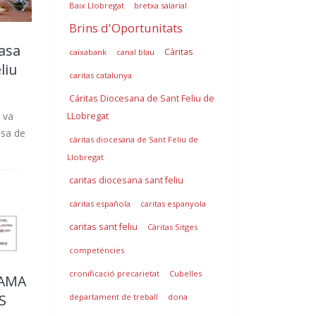
Baix Llobregat
bretxa salarial
Brins d'Oportunitats
casa
Càritas
caixabank
canal blau
liu
caritas catalunya
Cáritas Diocesana de Sant Feliu de
a va
LLobregat
asa de
càritas diocesana de Sant Feliu de
Llobregat
caritas diocesana sant feliu
càritas española
caritas espanyola
caritas sant feliu
Càritas Sitges
competències
cronificació precarietat
Cubelles
AMA
S
departament de treball
dona