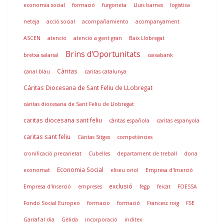
economía social
formació
furgoneta
Lluis barnes
logistica
neteja
acció social
acompañamiento
acompanyament
ASCEN
atencio
atencio a gent gran
Baix Llobregat
Brins d'Oportunitats
bretxa salarial
caixabank
Càritas
canal blau
caritas catalunya
Cáritas Diocesana de Sant Feliu de LLobregat
càritas diocesana de Sant Feliu de Llobregat
caritas diocesana sant feliu
càritas española
caritas espanyola
caritas sant feliu
Càritas Sitges
competències
cronificació precarietat
Cubelles
departament de treball
dona
Economia Social
economat
eliseu oriol
Empresa d'Inserció
exclusió
Empresa d'Inserció
empreses
fegp
feicat
FOESSA
Fondo Social Europeo
formacio
formació
Francesc roig
FSE
Garraf al dia
Gèlida
incorporació
inditex