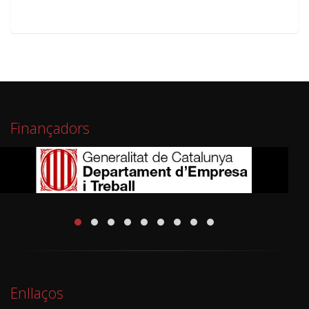
Finançadors
Enllaços