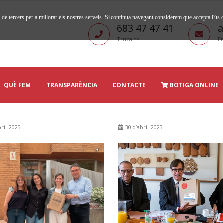
 de tercers per a millorar els nostres serveis. Si continua navegant considerem que accepta l'ús
683 47 47 41
a
Truca'ns
En
QUÈ FEM
TRANSPARÈNCIA
CONTACTE
BOTIGA ONLINE
ril 2025
30 d’abril 2025