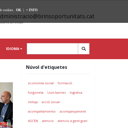
 de cookies.
OK
|
+ INFO
dministracio@brinsoportunitats.cat
via'ns un email
IDIOMA
Núvol d'etiquetes
economía social
formació
furgoneta
Lluis barnes
logistica
neteja
acció social
acompañamiento
acompanyament
ASCEN
atencio
atencio a gent gran