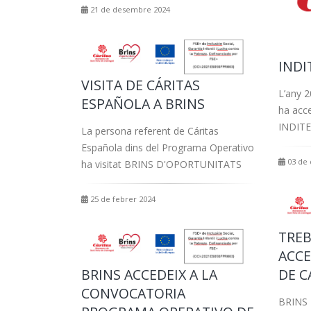
21 de desembre 2024
INDI
VISITA DE CÁRITAS
L’any 
ESPAÑOLA A BRINS
ha acc
INDITEX
La persona referent de Cáritas
Española dins del Programa Operativo
03 de
ha visitat BRINS D'OPORTUNITATS
25 de febrer 2024
TREB
ACCE
BRINS ACCEDEIX A LA
DE C
CONVOCATORIA
BRINS 