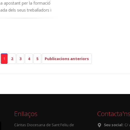
a apostant per la formació
ada dels seus treballadors i
1
2
3
4
5
Publicacions anteriors
Enllaços
Contacta'n
Càritas Diocesana de Sant Feliu de
Seu social:
C/ 