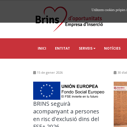
Utilitzem cookies pròpies i
INICI
ENTITAT
SERVEIS
NOTÍCIES
15 de gener 2026
30 d’ab
BRINS seguirà
acompanyant a persones
en risc d'exclusió dins del
FSE+ 2026