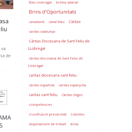
Baix Llobregat
bretxa salarial
Brins d'Oportunitats
casa
Càritas
caixabank
canal blau
liu
caritas catalunya
Cáritas Diocesana de Sant Feliu de
a va
LLobregat
asa de
càritas diocesana de Sant Feliu de
Llobregat
caritas diocesana sant feliu
càritas española
caritas espanyola
caritas sant feliu
Càritas Sitges
competències
cronificació precarietat
Cubelles
AMA
S
departament de treball
dona