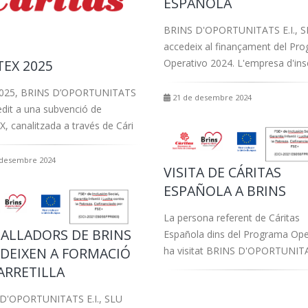
ESPAÑOLA
BRINS D'OPORTUNITATS E.I., S
accedeix al finançament del Pr
Operativo 2024. L'empresa d'ins
TEX 2025
2025, BRINS D’OPORTUNITATS
21 de desembre 2024
edit a una subvenció de
, canalitzada a través de Cári
 desembre 2024
VISITA DE CÁRITAS
ESPAÑOLA A BRINS
La persona referent de Cáritas
ALLADORS DE BRINS
Española dins del Programa Ope
DEIXEN A FORMACIÓ
ha visitat BRINS D'OPORTUNIT
ARRETILLA
D'OPORTUNITATS E.I., SLU