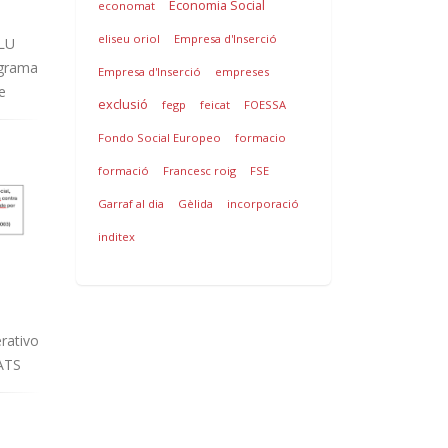
Economia Social
economat
eliseu oriol
Empresa d'Inserció
LU
ograma
Empresa d'Inserció
empreses
e
exclusió
fegp
feicat
FOESSA
Fondo Social Europeo
formacio
formació
Francesc roig
FSE
Garraf al dia
Gèlida
incorporació
inditex
rativo
ATS