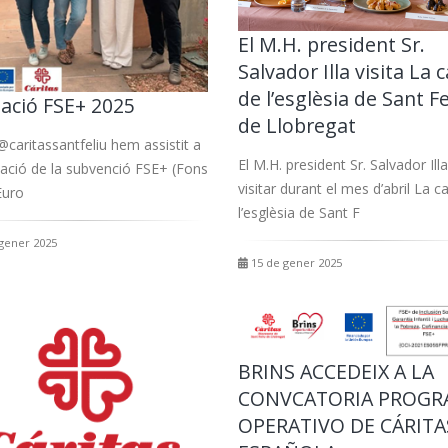
El M.H. president Sr.
Salvador Illa visita La 
de l’esglèsia de Sant Fe
ació FSE+ 2025
de Llobregat
@caritassantfeliu hem assistit a
El M.H. president Sr. Salvador Ill
ació de la subvenció FSE+ (Fons
visitar durant el mes d’abril La c
Euro
l’esglèsia de Sant F
gener 2025
15 de gener 2025
BRINS ACCEDEIX A LA
CONVCATORIA PROGR
OPERATIVO DE CÁRITA