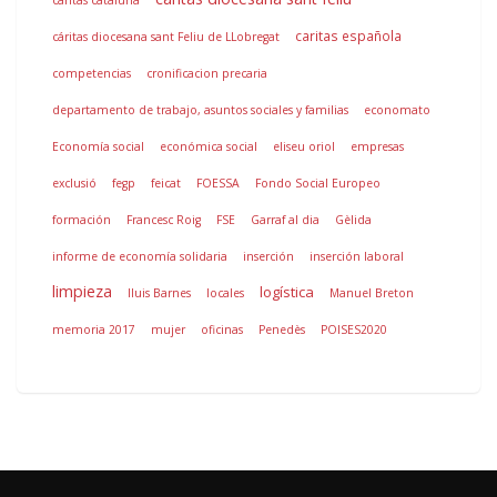
caritas cataluña
caritas española
cáritas diocesana sant Feliu de LLobregat
competencias
cronificacion precaria
departamento de trabajo, asuntos sociales y familias
economato
Economía social
económica social
eliseu oriol
empresas
exclusió
fegp
feicat
FOESSA
Fondo Social Europeo
formación
Francesc Roig
FSE
Garraf al dia
Gèlida
informe de economía solidaria
inserción
inserción laboral
limpieza
logística
lluis Barnes
locales
Manuel Breton
memoria 2017
mujer
oficinas
Penedès
POISES2020