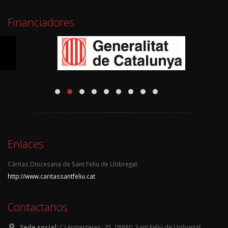
Financiadores
Enlaces
Càritas Diocesana de Sant Feliu de Llobregat
http://www.caritassantfeliu.cat
Contactanos
Sede social:
C/ Armenteres, 35, 08980, Sant Feliu de Llobregat