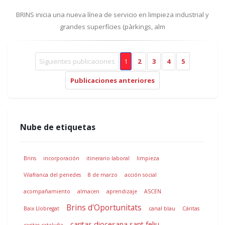
BRINS inicia una nueva línea de servicio en limpieza industrial y
grandes superfícies (pàrkings, alm
Siguientes publicaciones
1
2
3
4
5
Publicaciones anteriores
Nube de etiquetas
Brins
incorporación
itinerario laboral
limpieza
Vilafranca del penedes
8 de marzo
acción social
acompañamiento
almacen
aprendizaje
ASCEN
Brins d'Oportunitats
Baix Llobregat
canal blau
Cáritas
caritas diocesana sant feliu